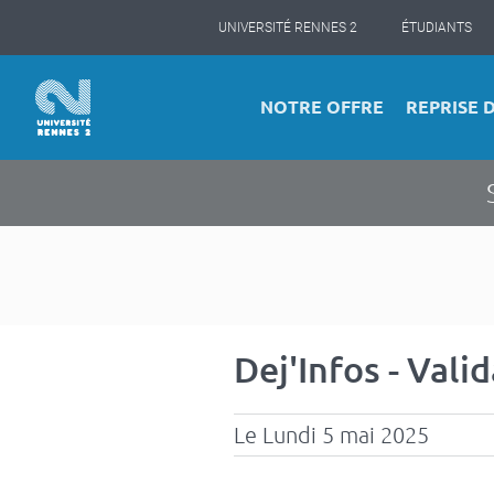
Panneau de gestion des cookies
Aller
UNIVERSITÉ RENNES 2
ÉTUDIANTS
au
contenu
principal
Navigation
NOTRE OFFRE
REPRISE 
principale
Dej'Infos - Vali
Le Lundi 5 mai 2025