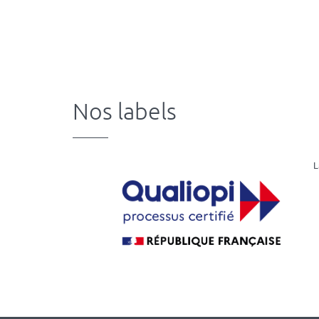
Version
imprimable
Nos labels
L