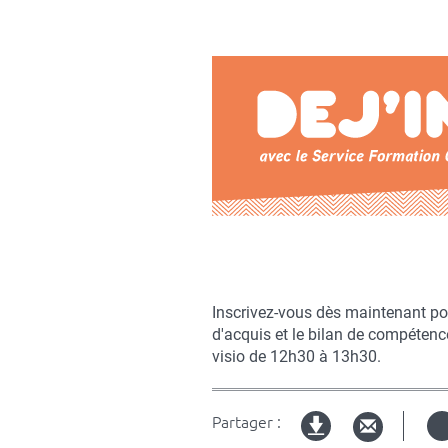
Contenu
sous
forme
de
paragraphes
texte
Inscrivez-vous dès maintenant pou
d'acquis et le bilan de compétenc
visio de 12h30 à 13h30.
Partager :