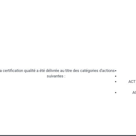
in
a certification qualité a été délivrée au titre des catégories d'actions
suivantes :
ACT
A